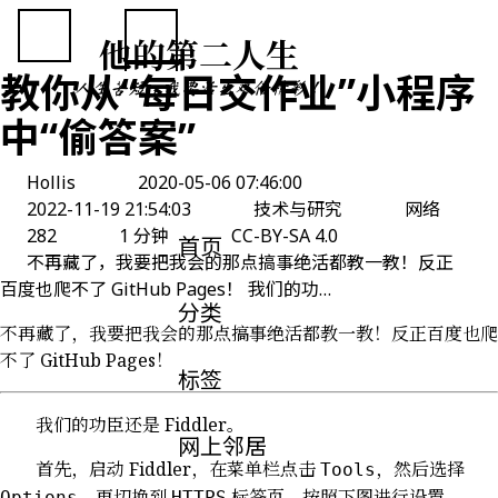
他的第二人生
教你从“每日交作业”小程序
人生苦短，我要活出双倍精彩！
中“偷答案”
Hollis
2020-05-06 07:46:00
2022-11-19 21:54:03
技术与研究
网络
282
1 分钟
CC-BY-SA 4.0
首页
不再藏了，我要把我会的那点搞事绝活都教一教！反正
百度也爬不了 GitHub Pages！ 我们的功…
分类
不再藏了，我要把我会的那点搞事绝活都教一教！反正百度也爬
不了 GitHub Pages！
标签
我们的功臣还是 Fiddler。
网上邻居
首先，启动 Fiddler，在菜单栏点击
，然后选择
Tools
，再切换到
标签页，按照下图进行设置。
Options
HTTPS