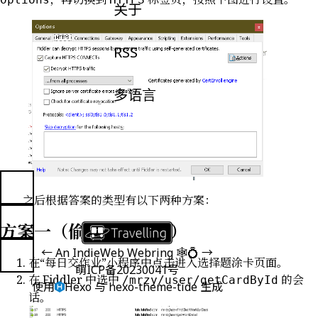
关于
RSS
多语言
之后根据答案的类型有以下两种方案：
方案一（偷选择题答案）
←
An
IndieWeb Webring
🕸💍
→
在“每日交作业”小程序中点击进入选择题涂卡页面。
萌ICP备20230041号
在 Fiddler 中选中
的会
/mrzy/user/getCardById
使用
Hexo
与
hexo-theme-tide
生成
话。